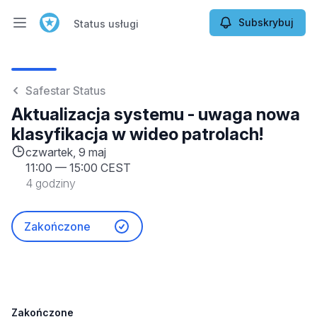
Subskrybuj
Status usługi
Otwórz menu główne
Status usługi
Safestar Status
Aktualizacja systemu - uwaga nowa
klasyfikacja w wideo patrolach!
czwartek, 9 maj
11:00
—
15:00 CEST
4 godziny
Zakończone
Zakończone